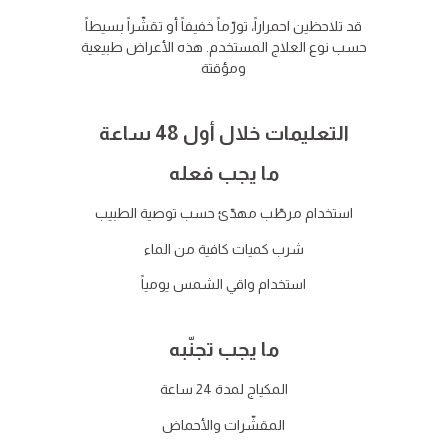
قد تلاحظين احمراراً، تورّماً خفيفاً أو تقشّراً بسيطاً
حسب نوع العلاج المستخدم. هذه الأعراض طبيعية
ومؤقتة
التعليمات خلال أول 48 ساعة
ما يجب فعله
استخدام مرطّب مهدّئ حسب توصية الطبيب
شرب كميات كافية من الماء
استخدام واقي الشمس يومياً
ما يجب تجنّبه
المكياج لمدة 24 ساعة
المقشّرات والأحماض